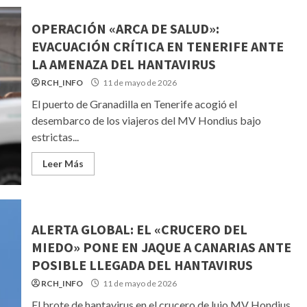
OPERACIÓN «ARCA DE SALUD»:
EVACUACIÓN CRÍTICA EN TENERIFE ANTE
LA AMENAZA DEL HANTAVIRUS
RCH_INFO
11 de mayo de 2026
El puerto de Granadilla en Tenerife acogió el
desembarco de los viajeros del MV Hondius bajo
estrictas...
Leer Más
ALERTA GLOBAL: EL «CRUCERO DEL
MIEDO» PONE EN JAQUE A CANARIAS ANTE
POSIBLE LLEGADA DEL HANTAVIRUS
RCH_INFO
11 de mayo de 2026
El brote de hantavirus en el crucero de lujo MV Hondius