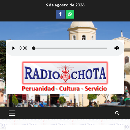
Saltar
6 de agosto de 2026
al
Facebook
whatsapp
contenido
Menú
principal