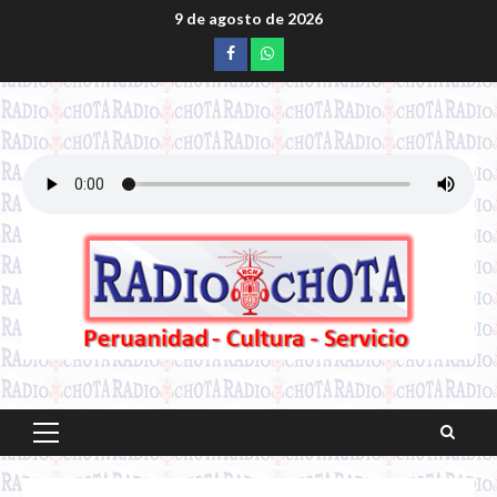
Saltar
9 de agosto de 2026
al
Facebook
whatsapp
contenido
Menú
principal