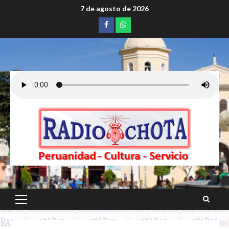
Saltar
7 de agosto de 2026
al
Facebook
whatsapp
contenido
Menú
principal