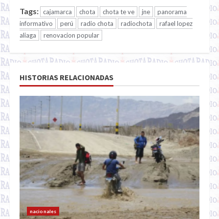
Tags:
cajamarca
chota
chota te ve
jne
panorama
informativo
perú
radio chota
radiochota
rafael lopez
aliaga
renovacion popular
HISTORIAS RELACIONADAS
nacionales