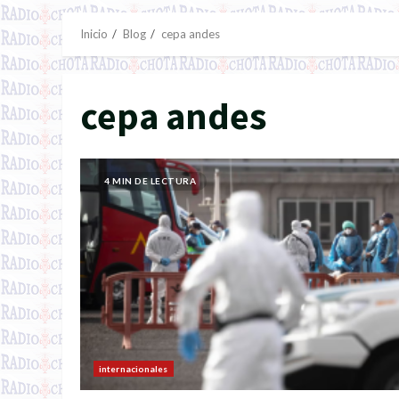
Inicio
Blog
cepa andes
cepa andes
4 MIN DE LECTURA
internacionales