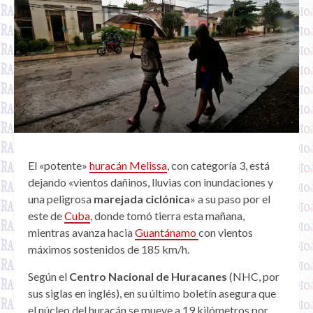
El «potente»
huracán Melissa
, con categoría 3, está
dejando «vientos dañinos, lluvias con inundaciones y
una peligrosa
marejada ciclónica
» a su paso por el
este de
Cuba
, donde tomó tierra esta mañana,
mientras avanza hacia
Guantánamo
con vientos
máximos sostenidos de 185 km/h.
Según el
Centro Nacional de Huracanes
(NHC, por
sus siglas en inglés), en su último boletín asegura que
el núcleo del huracán se mueve a 19 kilómetros por