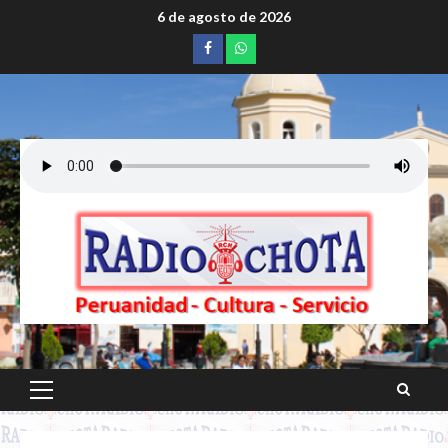
Saltar
6 de agosto de 2026
al
Facebook
whatsapp
contenido
Menú
principal