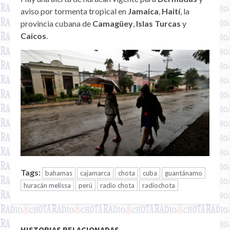
aviso por tormenta tropical en
Jamaica
,
Haití
, la
provincia cubana de
Camagüey
,
Islas Turcas
y
Caicos
.
Tags:
bahamas
cajamarca
chota
cuba
guantánamo
huracán melissa
perú
radio chota
radiochota
HISTORIAS RELACIONADAS