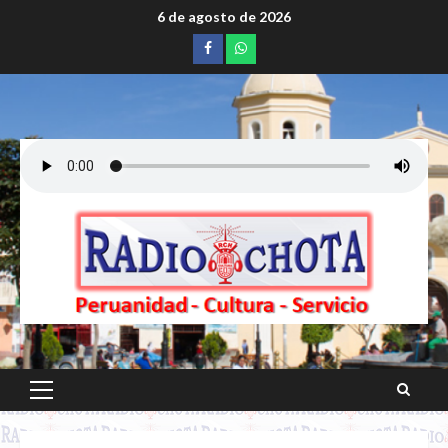
Saltar
6 de agosto de 2026
al
Facebook
whatsapp
contenido
Menú
principal