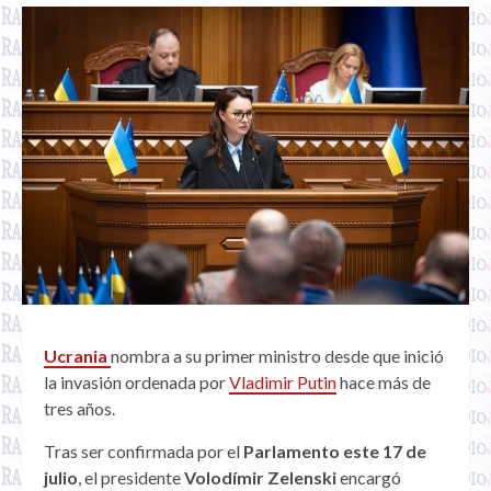
Ucrania
nombra a su primer ministro desde que inició
la invasión ordenada por
Vladimir Putin
hace más de
tres años.
Tras ser confirmada por el
Parlamento este 17 de
julio
, el presidente
Volodímir Zelenski
encargó