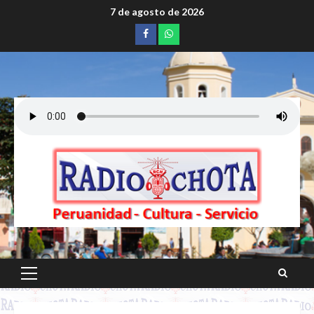
Saltar
7 de agosto de 2026
al
Facebook
whatsapp
contenido
Menú
principal