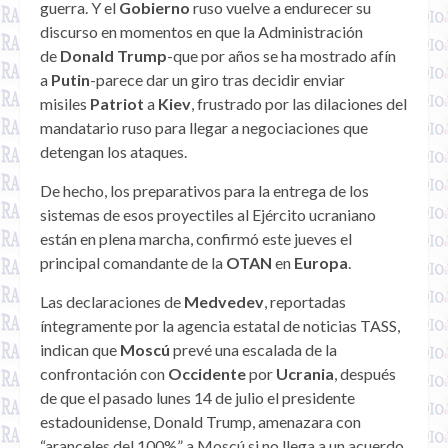
guerra. Y el
Gobierno
ruso vuelve a endurecer su
discurso en momentos en que la Administración
de
Donald Trump
-que por años se ha mostrado afín
a
Putin
-parece dar un giro tras decidir enviar
misiles
Patriot
a
Kiev
, frustrado por las dilaciones del
mandatario ruso para llegar a negociaciones que
detengan los ataques.
De hecho, los preparativos para la entrega de los
sistemas de esos proyectiles al Ejército ucraniano
están en plena marcha, confirmó este jueves el
principal comandante de la
OTAN
en
Europa
.
Las declaraciones de
Medvedev
, reportadas
íntegramente por la agencia estatal de noticias TASS,
indican que
Moscú
prevé una escalada de la
confrontación con
Occidente
por
Ucrania
, después
de que el pasado lunes 14 de julio el presidente
estadounidense, Donald Trump, amenazara con
“aranceles del 100%” a Moscú si no llega a un acuerdo