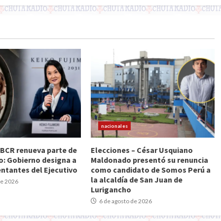
nacionales
BCR renueva parte de
Elecciones – César Usquiano
io: Gobierno designa a
Maldonado presentó su renuncia
entantes del Ejecutivo
como candidato de Somos Perú a
la alcaldía de San Juan de
de 2026
Lurigancho
6 de agosto de 2026