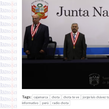
Tags:
cajamarca
chota
chota te ve
jorge luis chávez t
informativo
perú
radio chota