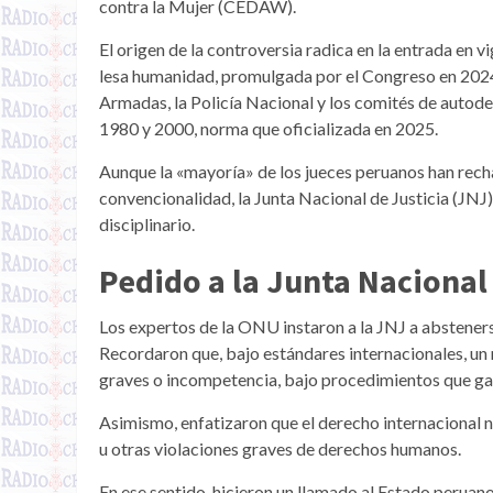
contra la Mujer (CEDAW).
El origen de la controversia radica en la entrada en v
lesa humanidad, promulgada por el Congreso en 2024,
Armadas, la Policía Nacional y los comités de autodef
1980 y 2000, norma que oficializada en 2025.
Aunque la «mayoría» de los jueces peruanos han rech
convencionalidad, la Junta Nacional de Justicia (JNJ)
disciplinario.
Pedido a la Junta Nacional 
Los expertos de la ONU instaron a la JNJ a abstener
Recordaron que, bajo estándares internacionales, un
graves o incompetencia, bajo procedimientos que gar
Asimismo, enfatizaron que el derecho internacional 
u otras violaciones graves de derechos humanos.
En ese sentido, hicieron un llamado al Estado peruano 