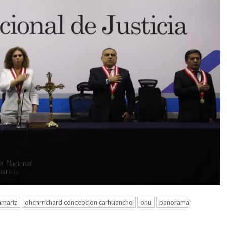
amariz
ohchrrichard concepción carhuancho
onu
panorama