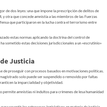
igor de dos leyes: una que impone la prescripción de delitos de
 y otra que concede amnistía a las miembros de las Fuerzas
ensa que participaron en la lucha contra el terrorismo entre
azado estas normas aplicando la doctrina del control de
 ha sometido estas decisiones jurisdiccionales a un «escrutinio»
de Justicia
se de proseguir con procesos basados en motivaciones políticas.
 magistrado solo puede ser suspendido o removido por faltas
anticen la imparcialidad y objetividad.
no permite amnistías ni indultos para crímenes de lesa humanidad
para revertir los retrocesos legislativos en materia de justicia