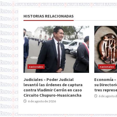
HISTORIAS RELACIONADAS
nacionales
nacionales
Judiciales – Poder Judicial
Economía – 
levantó las órdenes de captura
su Director
contra Vladimir Cerrón en caso
tres repres
Circuito Chupuro-Huasicancha
6 de agosto 
6 de agosto de 2026