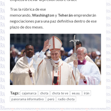
Tras la rúbrica de ese
memorando,
Washington
y
Teherán
emprenderán
negociaciones para una paz definitiva dentro de ese
plazo de dos meses.
Tags:
cajamarca
chota
chota te ve
ee.uu.
irán
panorama informativo
perú
radio chota