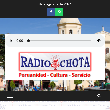
Saltar
8 de agosto de 2026
al
Facebook
whatsapp
contenido
Menú
principal