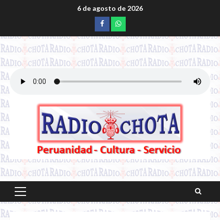
Saltar
6 de agosto de 2026
al
Facebook
whatsapp
contenido
Menú
principal