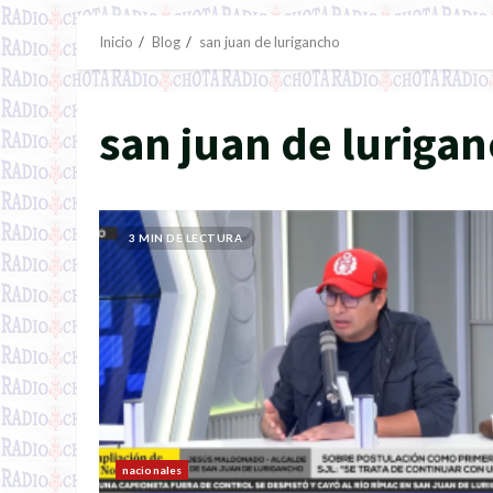
Inicio
Blog
san juan de lurigancho
san juan de luriga
3 MIN DE LECTURA
nacionales