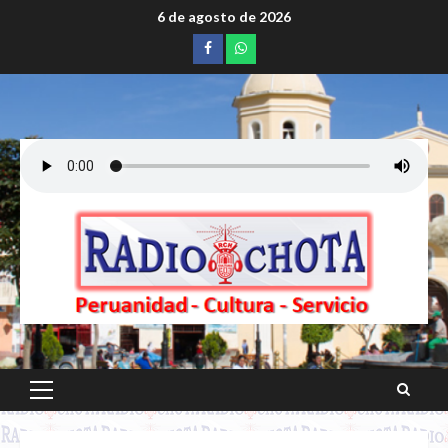
Saltar
6 de agosto de 2026
al
Facebook
whatsapp
contenido
Menú
principal