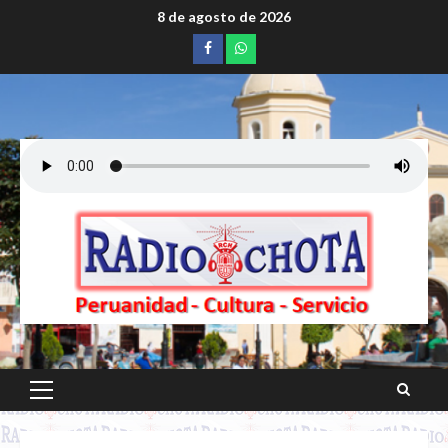
Saltar
8 de agosto de 2026
al
Facebook
whatsapp
contenido
Menú
principal