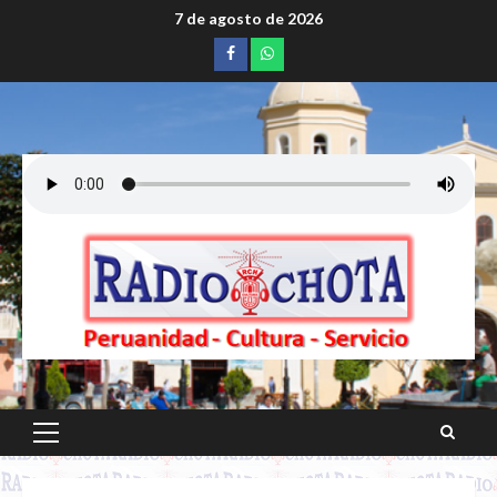
Saltar
7 de agosto de 2026
al
Facebook
whatsapp
contenido
Menú
principal