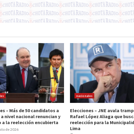
les
nacionales
es – Más de 50 candidatos a
Elecciones – JNE avala tramp
 a nivel nacional renuncian y
Rafael López Aliaga que busc
 a la reelección encubierta
reelección para la Municipali
Lima
sto de 2026