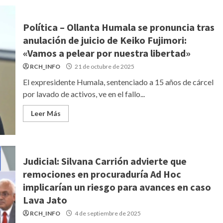
Política – Ollanta Humala se pronuncia tras
anulación de juicio de Keiko Fujimori:
«Vamos a pelear por nuestra libertad»
RCH_INFO
21 de octubre de 2025
El expresidente Humala, sentenciado a 15 años de cárcel
por lavado de activos, ve en el fallo...
Leer Más
Judicial: Silvana Carrión advierte que
remociones en procuraduría Ad Hoc
implicarían un riesgo para avances en caso
Lava Jato
RCH_INFO
4 de septiembre de 2025