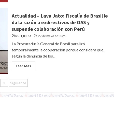
Actualidad – Lava Jato: Fiscalía de Brasil le
da la razón a exdirectivos de OAS y
suspende colaboración con Perú
RCH_INFO
27 de mayo de 2025
La Procuraduría General de Brasil paralizó
temporalmente la cooperación porque considera que,
según la denuncia de los...
Leer Más
ginación
2
Siguiente
tradas