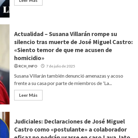
Leer Más
Actualidad – Susana Villarán rompe su
silencio tras muerte de José Miguel Castro:
«Siento temor de que me acusen de
homicidio»
RCH_INFO
7 de julio de 2025
Susana Villarán también denunció amenazas y acoso
frente a su casa por parte de miembros de 'La...
Leer Más
Judiciales: Declaraciones de José Miguel
Castro como «postulante» a colaborador
eficaz no podrán usarse en caso Lava Jato,