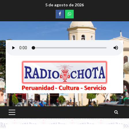
Saltar
5 de agosto de 2026
al
Facebook
whatsapp
contenido
Menú
principal