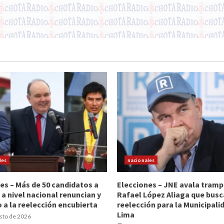
les
nacionales
es – Más de 50 candidatos a
Elecciones – JNE avala tramp
 a nivel nacional renuncian y
Rafael López Aliaga que busc
 a la reelección encubierta
reelección para la Municipali
Lima
sto de 2026