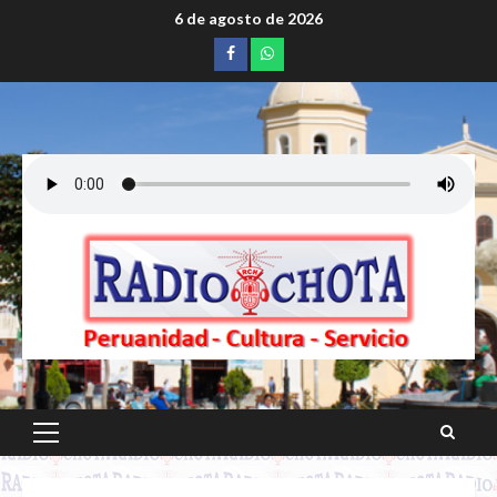
Saltar
6 de agosto de 2026
al
Facebook
whatsapp
contenido
Menú
principal