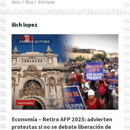
Inicio
Blog
ilich lopez
ilich lopez
3 MIN DE LECTURA
nacionales
Economía – Retiro AFP 2025: advierten
protestas si no se debate liberación de