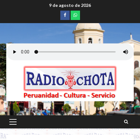
Saltar
9 de agosto de 2026
al
Facebook
whatsapp
contenido
Menú
principal