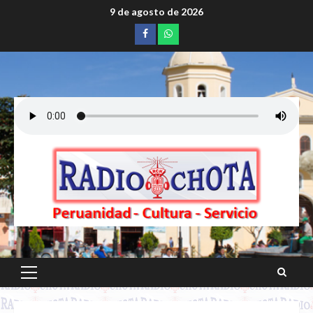
Saltar
9 de agosto de 2026
al
Facebook
whatsapp
contenido
Menú
principal