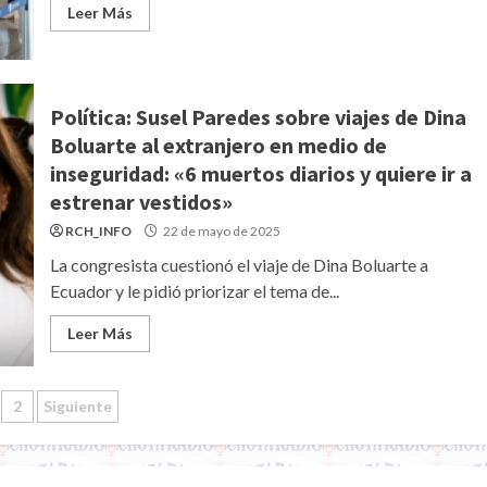
Leer Más
Política: Susel Paredes sobre viajes de Dina
Boluarte al extranjero en medio de
inseguridad: «6 muertos diarios y quiere ir a
estrenar vestidos»
RCH_INFO
22 de mayo de 2025
La congresista cuestionó el viaje de Dina Boluarte a
Ecuador y le pidió priorizar el tema de...
Leer Más
ginación
2
Siguiente