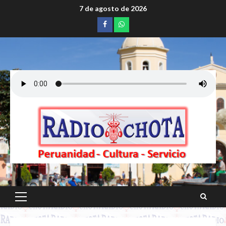
Saltar
7 de agosto de 2026
al
Facebook
whatsapp
contenido
Menú
principal