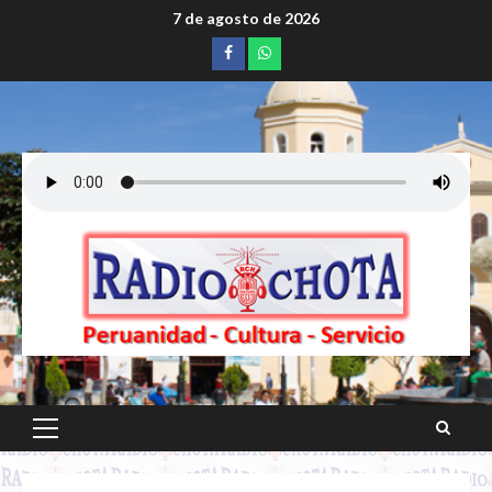
Saltar
7 de agosto de 2026
al
Facebook
whatsapp
contenido
Menú
principal