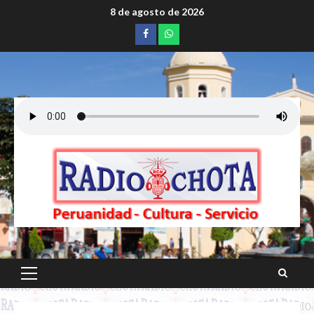
Saltar
8 de agosto de 2026
al
Facebook
whatsapp
contenido
Menú
principal