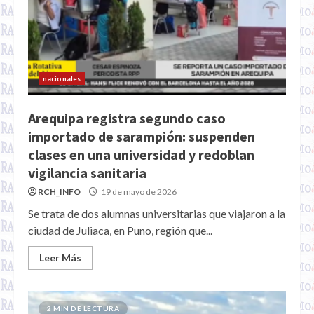
nacionales
Arequipa registra segundo caso
importado de sarampión: suspenden
clases en una universidad y redoblan
vigilancia sanitaria
RCH_INFO
19 de mayo de 2026
Se trata de dos alumnas universitarias que viajaron a la
ciudad de Juliaca, en Puno, región que...
Leer Más
2 MIN DE LECTURA