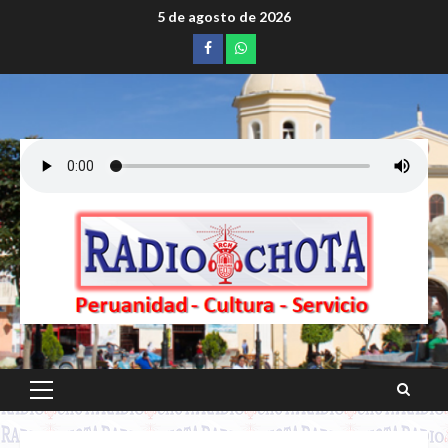
Saltar
5 de agosto de 2026
al
Facebook
whatsapp
contenido
Menú
principal