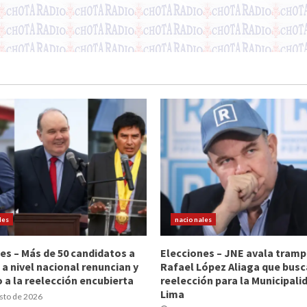
les
nacionales
es – Más de 50 candidatos a
Elecciones – JNE avala tramp
 a nivel nacional renuncian y
Rafael López Aliaga que busc
 a la reelección encubierta
reelección para la Municipali
Lima
sto de 2026