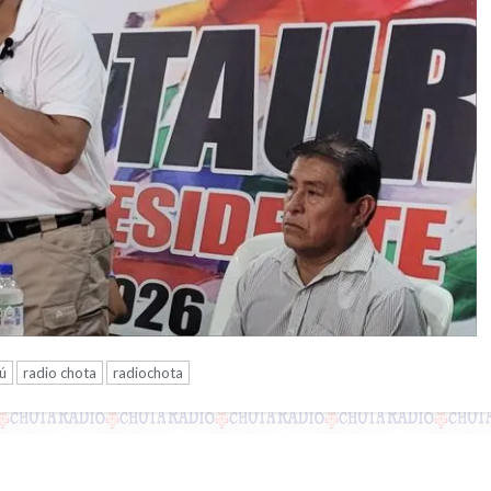
ú
radio chota
radiochota