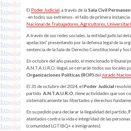
El
Poder Judicial
, a través de la
Sala Civil Permanen
-en todos sus extremos- el fallo de primera instancia 
Nacional de Trabajadores, Agricultores, Universitar
A través de sus redes sociales, la entidad judicial de
apelación” presentando por la defensa legal de la org
sentencia de la Sala de Derecho Constitucional y Soc
En octubre del año pasado, el mencionado tribunal pr
A.N.T.A.U.R.O. ilegal, se cerrarán todos sus locales p
Organizaciones Políticas (ROP)
del
Jurado Naciona
El 31 de octubre del 2024, el
Poder Judicial
resolvió
partido
A.N.T.A.U.R.O.
tiene actividades que son co
sistemáticamente las libertades y derechos fundame
En su pedido para declarar la ilegalidad del partido,
F
atentados contra la vida e integridad de las personas
(comunidad LGTIBQ+ e inmigrantes).