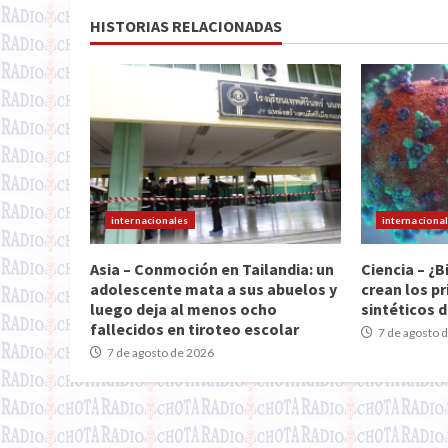
HISTORIAS RELACIONADAS
internacionales
internaciona
Asia – Conmoción en Tailandia: un
Ciencia – ¿B
adolescente mata a sus abuelos y
crean los pr
luego deja al menos ocho
sintéticos d
fallecidos en tiroteo escolar
7 de agosto 
7 de agosto de 2026