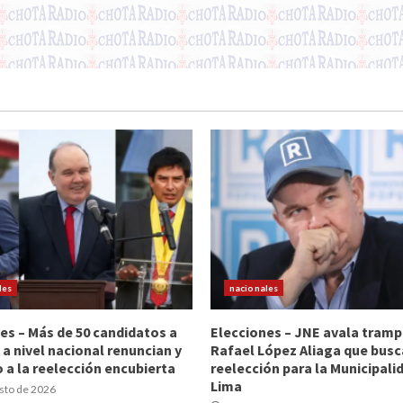
les
nacionales
es – Más de 50 candidatos a
Elecciones – JNE avala tramp
 a nivel nacional renuncian y
Rafael López Aliaga que busc
 a la reelección encubierta
reelección para la Municipali
Lima
sto de 2026