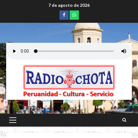
Saltar
7 de agosto de 2026
al
Facebook
whatsapp
contenido
Menú
principal