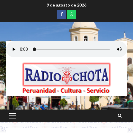
Saltar
9 de agosto de 2026
al
Facebook
whatsapp
contenido
Menú
principal