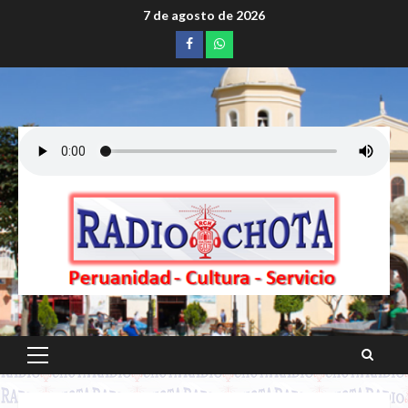
Saltar
7 de agosto de 2026
al
Facebook
whatsapp
contenido
Menú
principal