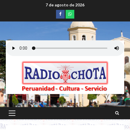
Saltar
7 de agosto de 2026
al
Facebook
whatsapp
contenido
Menú
principal