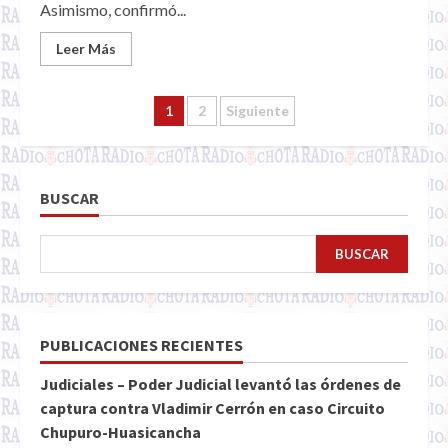
Asimismo, confirmó...
Leer Más
Paginación
1
2
Siguiente
de
entradas
BUSCAR
BUSCAR
PUBLICACIONES RECIENTES
Judiciales – Poder Judicial levantó las órdenes de
captura contra Vladimir Cerrón en caso Circuito
Chupuro-Huasicancha