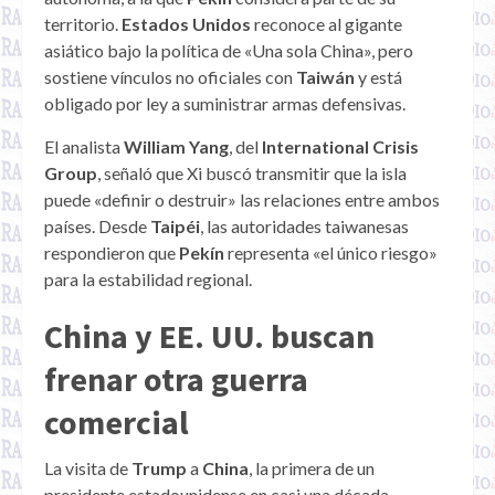
territorio.
Estados Unidos
reconoce al gigante
asiático bajo la política de «Una sola China», pero
sostiene vínculos no oficiales con
Taiwán
y está
obligado por ley a suministrar armas defensivas.
El analista
William Yang
, del
International Crisis
Group
, señaló que Xi buscó transmitir que la isla
puede «definir o destruir» las relaciones entre ambos
países. Desde
Taipéi
, las autoridades taiwanesas
respondieron que
Pekín
representa «el único riesgo»
para la estabilidad regional.
China y EE. UU. buscan
frenar otra guerra
comercial
La visita de
Trump
a
China
, la primera de un
presidente estadounidense en casi una década,