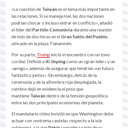
«La cuestión de
Taiwán
es el tema más importante en
las relaciones. Si se maneja mal, las dos naciones
podrían chocar o incluso entrar en conflicto», añadió
el líder del
Partido Comunista
durante una reunión
de más de dos horas en el
Gran Salón del Pueblo
,
ubicado en la plaza Tiananmén.
Por su parte,
Trump
inició el encuentro con un tono
cordial. Definió a
Xi Jinping
como un «gran líder» y un
«amigo», además de asegurar que tendrían «un futuro
fantástico juntos». Sin embargo, detrás de la
ceremonia y de la alfombra roja desplegada, la
cumbre dejó en evidencia el peso que
mantiene
Taiwán
dentro de la tensión geopolítica
entre las dos principales economías del planeta.
El mandatario chino insistió en que Washington debe
actuar con «extrema cautela» respecto a la isla
autónoma, a la que
Pekín
considera parte de su