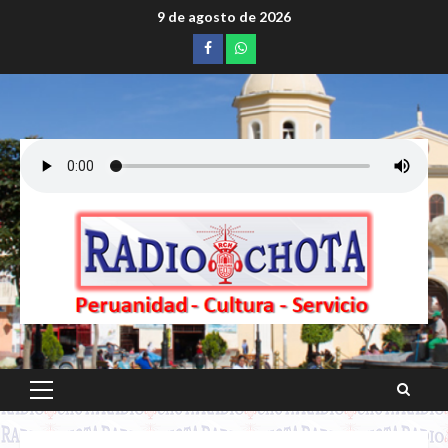
Saltar
9 de agosto de 2026
al
Facebook
whatsapp
contenido
Menú
principal