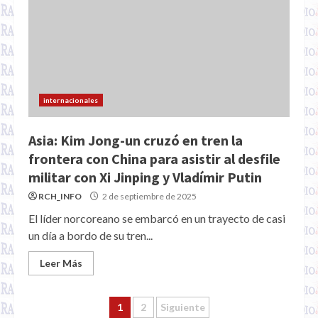
internacionales
Asia: Kim Jong-un cruzó en tren la
frontera con China para asistir al desfile
militar con Xi Jinping y Vladímir Putin
RCH_INFO
2 de septiembre de 2025
El líder norcoreano se embarcó en un trayecto de casi
un día a bordo de su tren...
Leer Más
Paginación
1
2
Siguiente