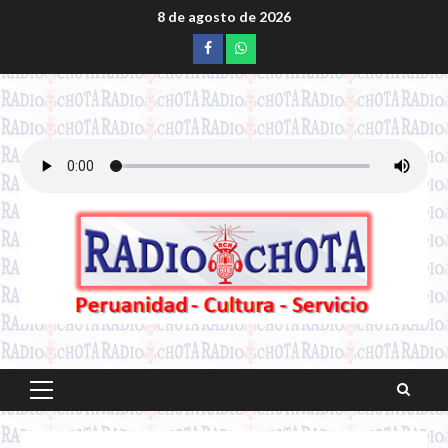
Saltar
8 de agosto de 2026
al
Facebook
whatsapp
contenido
Menú
principal