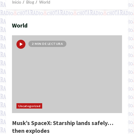
Inicio
Blog
World
World
2 MIN DE LECTURA
Uncategorized
Musk’s SpaceX: Starship lands safely…
then explodes