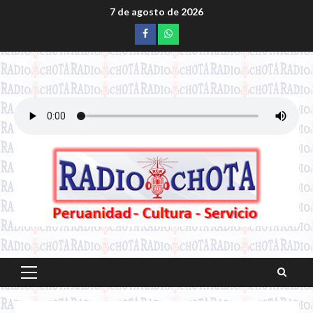
Saltar
7 de agosto de 2026
al
Facebook
whatsapp
contenido
Menú
principal