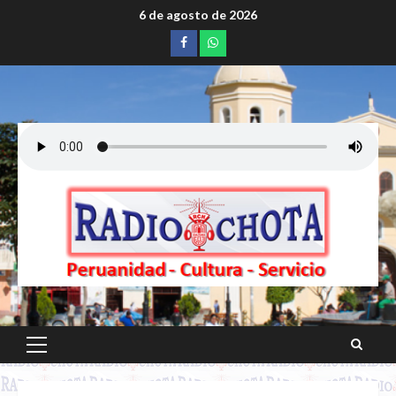
Saltar
6 de agosto de 2026
al
Facebook
whatsapp
contenido
Menú
principal