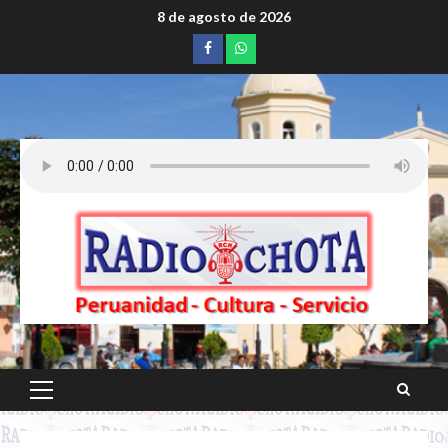
Saltar
8 de agosto de 2026
al
Facebook
whatsapp
contenido
Menú
principal