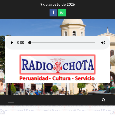
Saltar
9 de agosto de 2026
al
Facebook
whatsapp
contenido
Menú
principal