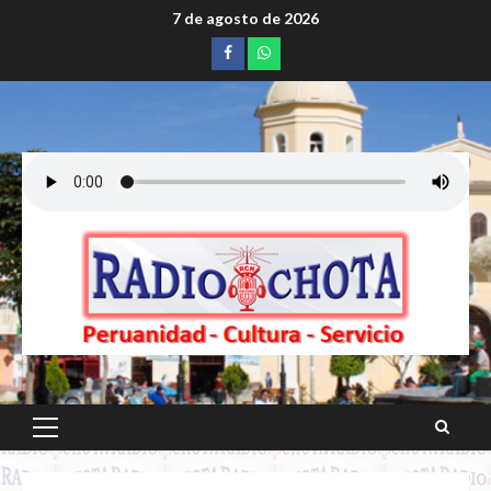
Saltar
7 de agosto de 2026
al
Facebook
whatsapp
contenido
Menú
principal