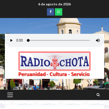
Saltar
6 de agosto de 2026
al
Facebook
whatsapp
contenido
Menú
principal