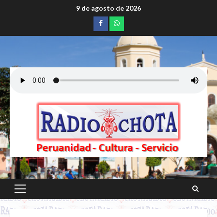
Saltar
9 de agosto de 2026
al
Facebook
whatsapp
contenido
Menú
principal