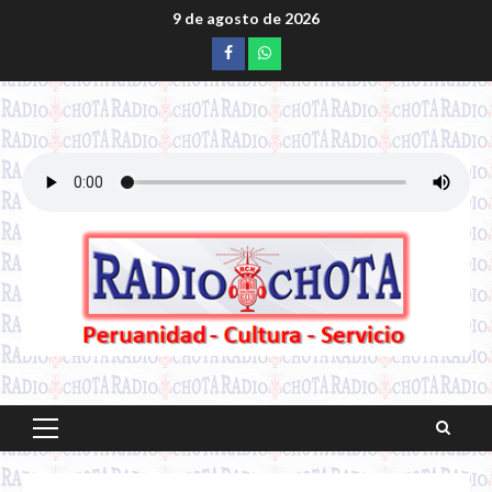
Saltar
9 de agosto de 2026
al
Facebook
whatsapp
contenido
Menú
principal