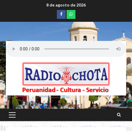
Saltar
8 de agosto de 2026
al
Facebook
whatsapp
contenido
Menú
principal