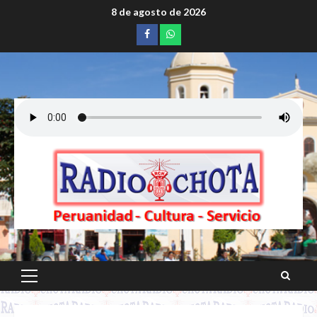
Saltar
8 de agosto de 2026
al
Facebook
whatsapp
contenido
Menú
principal