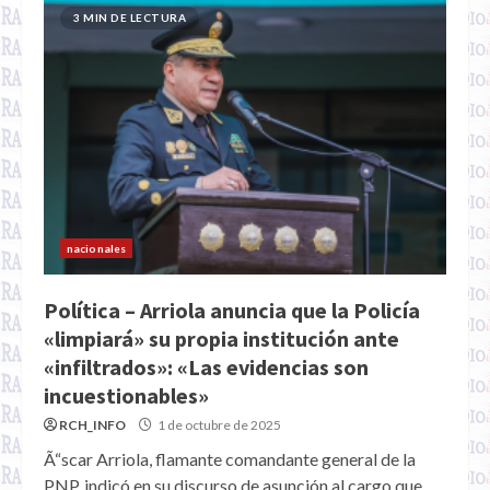
3 MIN DE LECTURA
nacionales
Política – Arriola anuncia que la Policía
«limpiará» su propia institución ante
«infiltrados»: «Las evidencias son
incuestionables»
RCH_INFO
1 de octubre de 2025
Ã“scar Arriola, flamante comandante general de la
PNP, indicó en su discurso de asunción al cargo que...