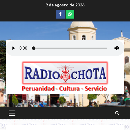
Saltar
9 de agosto de 2026
al
Facebook
whatsapp
contenido
Menú
principal