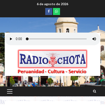
Saltar
6 de agosto de 2026
al
Facebook
whatsapp
contenido
Menú
principal