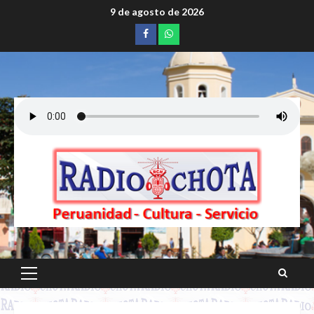
Saltar
9 de agosto de 2026
al
Facebook
whatsapp
contenido
Menú
principal