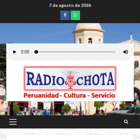
Saltar
7 de agosto de 2026
al
Facebook
whatsapp
contenido
Menú
principal